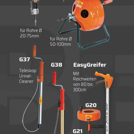
für Rohre Ø
20-75mm
für Rohre Ø
50-100mm
G37
G38
EasyGreifer
Teleskop
Mit
Urinal-
Reichweiten
Cleaner
von 80 bis
300cm
G20
G21