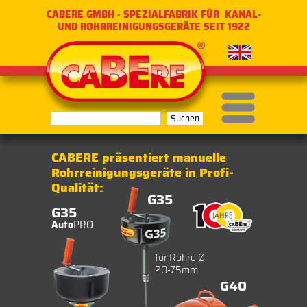
CABERE GMBH · SPEZIALFABRIK FÜR KANAL-
UND ROHRREINIGUNGSGERÄTE SEIT 1922
Menü
CABERE präsentiert manuelle
Rohrreinigungsgeräte in Profi-
Qualität:
G35
G35
Auto
PRO
für Rohre Ø
20-75mm
G40